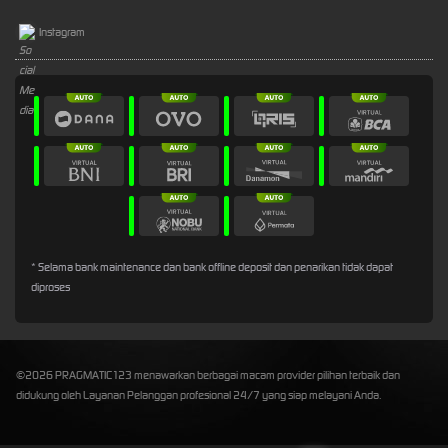
Instagram
* Selama bank maintenance dan bank offline deposit dan penarikan tidak dapat
diproses
©2026 PRAGMATIC123 menawarkan berbagai macam provider pilihan terbaik dan
didukung oleh Layanan Pelanggan profesional 24/7 yang siap melayani Anda.