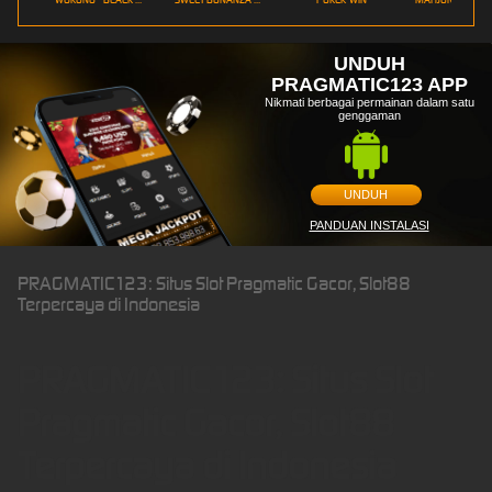
UNDUH
PRAGMATIC123 APP
Nikmati berbagai permainan dalam satu
genggaman
UNDUH
PANDUAN INSTALASI
PRAGMATIC123: Situs Slot Pragmatic Gacor, Slot88
Terpercaya di Indonesia
PRAGMATIC123: Situs Slot
Pragmatic Gacor, Slot88
Terpercaya di Indonesia