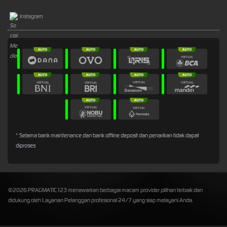
Instagram
* Selama bank maintenance dan bank offline deposit dan penarikan tidak dapat
diproses
©2026 PRAGMATIC123 menawarkan berbagai macam provider pilihan terbaik dan
didukung oleh Layanan Pelanggan profesional 24/7 yang siap melayani Anda.