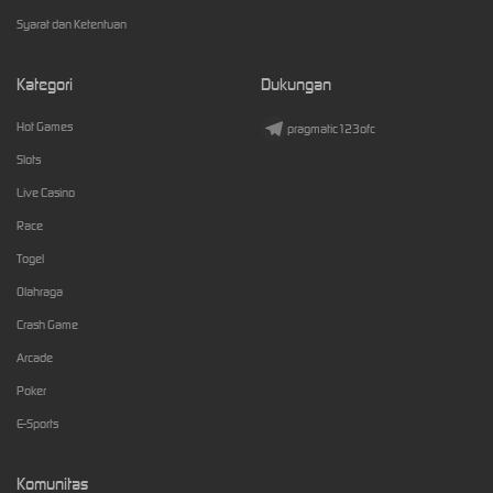
Syarat dan Ketentuan
Kategori
Dukungan
Hot Games
pragmatic123ofc
Slots
Live Casino
Race
Togel
Olahraga
Crash Game
Arcade
Poker
E-Sports
Komunitas