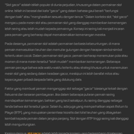
"Slot gacor" adalah istilah populer di dunia perjudian, khususnya dalam permainan slot
online. Istilah ini berasal dari kata "gacor" yang dalam bahasa gaul berarti "berfungsi
dengan baik" atau "menghasilkan sesuatu dengan lancar." Dalam konteks slot, "slot gacor"
mengacu pada mesin slot atau permainan slot yang dianggap memberikan kemenangan
lebih sering atau lebih mudah kepada pemainnya. Konsep ini sering kali menjadi incaran
para pemain yang berharap dapat memaksimalkan kemenangan mereka.
Pada dasarnya, permainan slot adalah permainan berbasis keberuntungan, di mana
pemain memasukkan taruhan dan memutar gulungan dengan harapan simbol-simbol
tertentu akan cocok. Dalam permainan slot gacor, pemain berharap menemukan pola atau
momen di mana mesin tersebut "lebih mudah" memberikan kemenangan. Beberapa
pemain percaya bahwa ada waktu-waktu tertentu atau strategi khusus untuk menemukan
mesin slot yang sedang dalam keadaan gacor, meskipun ini lebih bersifat mitos atau
kepercayaan pribadi daripada fakta yang didukung data.
Faktor yang membuat pemain menganggap slot sebagai "gacor" biasanya terkait dengan
frekuensi dan besaran pembayaran. Jika dalam beberapa putaran pemain sering
mendapatkan kemenangan, bahkan yang kecil sekalipun, itu sering dianggap sebagai
tanda bahwa slot tersebut gacor. Selain itu, ada juga yang memperhatikan aspek Return to
Player (RTP), yang merupakan persentase teoretis dari total taruhan yang dibayarkan
kembali kepada pemain dalam jangka panjang. Slot dengan RTP tinggi sering kali dianggap
lebih menguntungkan.
Kesimpulannya,
slot gacor
adalah lebih kepada konsep yang berkembang di kalangan