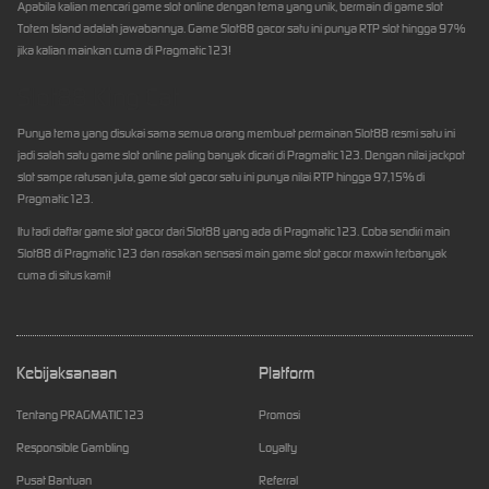
Apabila kalian mencari game slot online dengan tema yang unik, bermain di game slot
Totem Island adalah jawabannya. Game Slot88 gacor satu ini punya RTP slot hingga 97%
jika kalian mainkan cuma di Pragmatic123!
Slot88 King Cat
Punya tema yang disukai sama semua orang membuat permainan Slot88 resmi satu ini
jadi salah satu game slot online paling banyak dicari di Pragmatic123. Dengan nilai jackpot
slot sampe ratusan juta, game slot gacor satu ini punya nilai RTP hingga 97,15% di
Pragmatic123.
Itu tadi daftar game slot gacor dari Slot88 yang ada di Pragmatic123. Coba sendiri main
Slot88 di Pragmatic123 dan rasakan sensasi main game slot gacor maxwin terbanyak
cuma di situs kami!
Kebijaksanaan
Platform
Tentang PRAGMATIC123
Promosi
Responsible Gambling
Loyalty
Pusat Bantuan
Referral