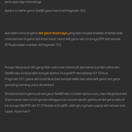
perlu repor lagi mencarinya.
Berikut ini daftar game Slot88 gacor hari ini di Pragmatic123:
Slot88 Robin Hoot
Jika kalian mencari game
slot gacor terpercaya
yang bisa menjadi andalan di setiap saat,
coba bermain di game slot Robin Hoot. Game slot gacor satu ini punya RTP slot sampai
97% jika kalian mainkan di Pragmatic123.
Slot88 Great Blue
Punya nilai jackpot slot yang tidak main-main membuat permainan judi slot online dari
Slot88 satu ini dicari oleh banyak slotters. Punya RTP slot sebesar 97.35% di
Pragmatic123, game slot Great Blue bisa menjadi salah satu alternatif game slot gacor
gampang menang untuk dimainkan!
Simbol-simbol di game judi slot gacor Slot88 satu ini boleh aja lucu-lucu, tapi nilai jackpot slot
di permainan satu ini tuh ga bisa dianggep lucu-lucuan aja sih. game judi slot gacor satu ini
tuh punya nilai RTP slot 97,15% kalo di King88, udah gitu nyimpen juga jp slot ratusan juta
rupiah. Keren kan?
Slot88 Totem Island