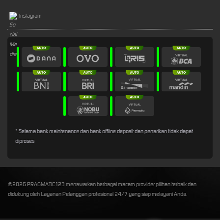
Instagram
* Selama bank maintenance dan bank offline deposit dan penarikan tidak dapat
diproses
©2026 PRAGMATIC123 menawarkan berbagai macam provider pilihan terbaik dan
didukung oleh Layanan Pelanggan profesional 24/7 yang siap melayani Anda.