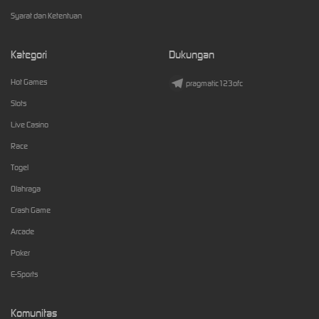
Syarat dan Ketentuan
Kategori
Dukungan
Hot Games
pragmatic123ofc
Slots
Live Casino
Race
Togel
Olahraga
Crash Game
Arcade
Poker
E-Sports
Komunitas