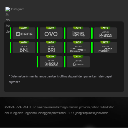
Instagram
* Selama bank maintenance dan bank offline deposit dan penarikan tidak dapat
diproses
©2026 PRAGMATIC123 menawarkan berbagai macam provider pilihan terbaik dan
didukung oleh Layanan Pelanggan profesional 24/7 yang siap melayani Anda.