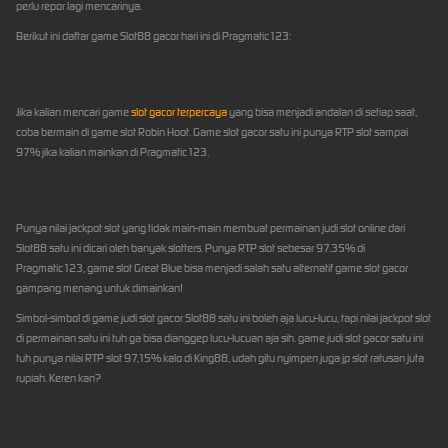
perlu repor lagi mencarinya.
Berikut ini daftar game Slot88 gacor hari ini di Pragmatic123:
Slot88 Robin Hoot
Jika kalian mencari game
slot gacor terpercaya
yang bisa menjadi andalan di setiap saat,
coba bermain di game slot Robin Hoot. Game slot gacor satu ini punya RTP slot sampai
97% jika kalian mainkan di Pragmatic123.
Slot88 Great Blue
Punya nilai jackpot slot yang tidak main-main membuat permainan judi slot online dari
Slot88 satu ini dicari oleh banyak slotters. Punya RTP slot sebesar 97.35% di
Pragmatic123, game slot Great Blue bisa menjadi salah satu alternatif game slot gacor
gampang menang untuk dimainkan!
Simbol-simbol di game judi slot gacor Slot88 satu ini boleh aja lucu-lucu, tapi nilai jackpot slot
di permainan satu ini tuh ga bisa dianggep lucu-lucuan aja sih. game judi slot gacor satu ini
tuh punya nilai RTP slot 97,15% kalo di King88, udah gitu nyimpen juga jp slot ratusan juta
rupiah. Keren kan?
Slot88 Totem Island