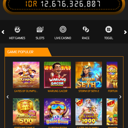
IDR
12,676,328,685
HOT GAMES
SLOTS
LIVE CASINO
RACE
TOGEL
OL
GAME POPULER
GATES OF OLYMPUS POP
WARUNG GACOR
STORM OF SETH 2
FORTUNE GEMS 500
DJ BOOM BOOM
GATES OF OLYMPUS 1000