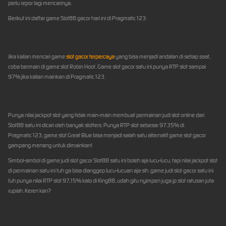
perlu repor lagi mencarinya.
Berikut ini daftar game Slot88 gacor hari ini di Pragmatic123:
Slot88 Robin Hoot
Jika kalian mencari game
slot gacor terpercaya
yang bisa menjadi andalan di setiap saat,
coba bermain di game slot Robin Hoot. Game slot gacor satu ini punya RTP slot sampai
97% jika kalian mainkan di Pragmatic123.
Slot88 Great Blue
Punya nilai jackpot slot yang tidak main-main membuat permainan judi slot online dari
Slot88 satu ini dicari oleh banyak slotters. Punya RTP slot sebesar 97.35% di
Pragmatic123, game slot Great Blue bisa menjadi salah satu alternatif game slot gacor
gampang menang untuk dimainkan!
Simbol-simbol di game judi slot gacor Slot88 satu ini boleh aja lucu-lucu, tapi nilai jackpot slot
di permainan satu ini tuh ga bisa dianggep lucu-lucuan aja sih. game judi slot gacor satu ini
tuh punya nilai RTP slot 97,15% kalo di King88, udah gitu nyimpen juga jp slot ratusan juta
rupiah. Keren kan?
Slot88 Totem Island