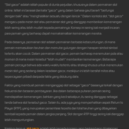
"Slot gacor" adalah istilah populer di dunia perjudian, khususnya dalam permainan slot
online. Istilah ini berasal dari kata "gacor" yang dalam bahasa gaul berarti "berfungsi
dengan baik" atau "menghasilkan sesuatu dengan lancar." Dalam konteks slot, "slot gacor"
mengacu pada mesin slot atau permainan slot yang dianggap memberikan kemenangan
lebih sering atau lebih mudah kepada pemainnya. Konsep ini sering kali menjadi incaran
para pemain yang berharap dapat memaksimalkan kemenangan mereka.
Pada dasarnya, permainan slot adalah permainan berbasis keberuntungan, di mana
pemain memasukkan taruhan dan memutar gulungan dengan harapan simbol-simbol
tertentu akan cocok. Dalam permainan slot gacor, pemain berharap menemukan pola atau
momen di mana mesin tersebut "lebih mudah" memberikan kemenangan. Beberapa
pemain percaya bahwa ada waktu-waktu tertentu atau strategi khusus untuk menemukan
mesin slot yang sedang dalam keadaan gacor, meskipun ini lebih bersifat mitos atau
kepercayaan pribadi daripada fakta yang didukung data.
Faktor yang membuat pemain menganggap slot sebagai "gacor" biasanya terkait dengan
frekuensi dan besaran pembayaran. Jika dalam beberapa putaran pemain sering
mendapatkan kemenangan, bahkan yang kecil sekalipun, itu sering dianggap sebagai
tanda bahwa slot tersebut gacor. Selain itu, ada juga yang memperhatikan aspek Return to
Player (RTP), yang merupakan persentase teoretis dari total taruhan yang dibayarkan
kembali kepada pemain dalam jangka panjang. Slot dengan RTP tinggi sering kali dianggap
lebih menguntungkan.
Kesimpulannya,
slot gacor
adalah lebih kepada konsep yang berkembang di kalangan