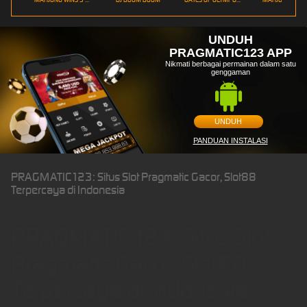
UNDUH
PRAGMATIC123 APP
Nikmati berbagai permainan dalam satu
genggaman
UNDUH
PANDUAN INSTALASI
PRAGMATIC123: Situs Slot Pragmatic Gacor, Slot88
Terpercaya di Indonesia
PRAGMATIC123: Situs Slot
Pragmatic Gacor, Slot88
Terpercaya di Indonesia