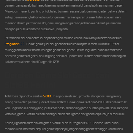
pemain yang selalu berharap bisa menemukan mesin slot yang lebih sering membayar.
Meskipun menarik, penting untuk tetap bermain secara bijak dan menyadari bahwa dalam
setiap permainan , faktor keberuntungan memainkan peran utama. Tidak ada jaminan
menang dalam permainan slot, dan yang paling penting adalah menikmati permainan
dengan penuh kesadaran atas risiko yang ada.
Permainan slot semacam ini dapat dengan mudah kalian temukan jika bermain di situs
Pragmatic123
. Game-game judi slot gacor di situs kami dijamin memiliki nilai RTP slot
tertinggi dan masuk dalam kategori game slot gacor. Belum lagi kami akan memberikan
bocoran game slot gacor hari ini yang selalu di-update untuk memberi kemudahan bagian
kalian semua bermain di Pragmatic123!
Deretan Game Slot Gacor dari
Slot88 Hari Ini
Tidak bisa dipungkiri, saat ini
Slot88
menjadi salah satu provider slot gacor yang paling
sering dicari oleh pemain judi slot atau slotters. Game-game slot dari Slot88 dikenal memiliki
kemungkinan menang yang jauh lebih besar dibanding game buatan provider lain. Dengan
kata lain, game Slot88 dikenal sebagai salah satu game slot gacor terpercaya di tahun ini.
Kalian juga bisa memainkan game Slot88 di situs Pragmatic123. Bahkan, kami akan
memberikan informasi seputar game apa saja yang sedang gacor sehingga kalian tidak