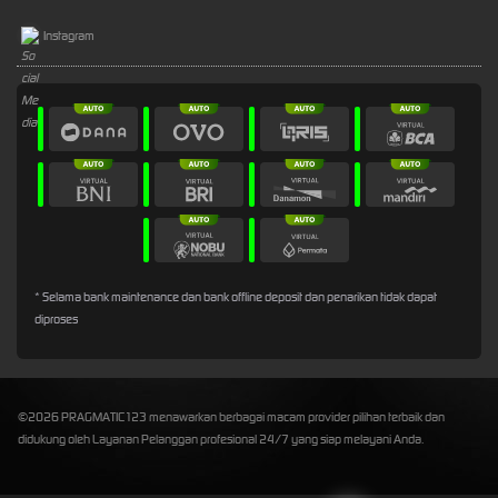
Instagram
* Selama bank maintenance dan bank offline deposit dan penarikan tidak dapat
diproses
©2026 PRAGMATIC123 menawarkan berbagai macam provider pilihan terbaik dan
didukung oleh Layanan Pelanggan profesional 24/7 yang siap melayani Anda.