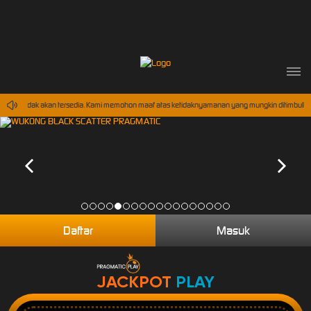
mainan tidak akan tersedia. Kami memohon maaf atas ketidaknyamanan yang mungkin ditimbulkan.
Daftar
Masuk
JACKPOT
PLAY