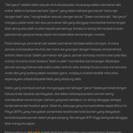
"Slot gacor" adalah istilah populer di dunia perjudian, khususnya dalam permainan slot
online. Istilah ini berasal dari kata "gacor" yang dalam bahasa gaul berarti "berfungsi
dengan baik" atau "menghasilkan sesuatu dengan lancar." Dalam konteks slot, "slot gacor"
mengacu pada mesin slot atau permainan slot yang dianggap memberikan kemenangan
lebih sering atau lebih mudah kepada pemainnya. Konsep ini sering kali menjadi incaran
para pemain yang berharap dapat memaksimalkan kemenangan mereka.
Pada dasarnya, permainan slot adalah permainan berbasis keberuntungan, di mana
pemain memasukkan taruhan dan memutar gulungan dengan harapan simbol-simbol
tertentu akan cocok. Dalam permainan slot gacor, pemain berharap menemukan pola atau
momen di mana mesin tersebut "lebih mudah" memberikan kemenangan. Beberapa
pemain percaya bahwa ada waktu-waktu tertentu atau strategi khusus untuk menemukan
mesin slot yang sedang dalam keadaan gacor, meskipun ini lebih bersifat mitos atau
kepercayaan pribadi daripada fakta yang didukung data.
Faktor yang membuat pemain menganggap slot sebagai "gacor" biasanya terkait dengan
frekuensi dan besaran pembayaran. Jika dalam beberapa putaran pemain sering
mendapatkan kemenangan, bahkan yang kecil sekalipun, itu sering dianggap sebagai
tanda bahwa slot tersebut gacor. Selain itu, ada juga yang memperhatikan aspek Return to
Player (RTP), yang merupakan persentase teoretis dari total taruhan yang dibayarkan
kembali kepada pemain dalam jangka panjang. Slot dengan RTP tinggi sering kali dianggap
lebih menguntungkan.
Kesimpulannya,
slot gacor
adalah lebih kepada konsep yang berkembang di kalangan