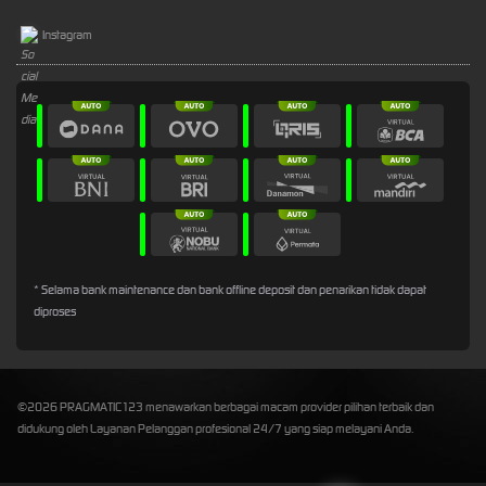
Instagram
* Selama bank maintenance dan bank offline deposit dan penarikan tidak dapat
diproses
©2026 PRAGMATIC123 menawarkan berbagai macam provider pilihan terbaik dan
didukung oleh Layanan Pelanggan profesional 24/7 yang siap melayani Anda.