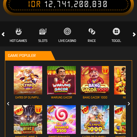
IDR
12,741,200,830
HOT GAMES
SLOTS
LIVE CASINO
RACE
TOGEL
OL
GAME POPULER
GATES OF OLYMPUS POP
WARUNG GACOR
BANG GACOR 1000
NEZHA 2
MAHJONG WINS 3 – BLACK SCATTER
SWEET BONANZA 2500
GATES OF OLYMPUS 1000