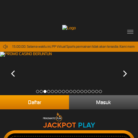
2026 15.00.00. Selama waktu ini, PP Virtual Sports permainan tidak akan tersedia. Kami memoh
Daftar
Masuk
JACKPOT
PLAY