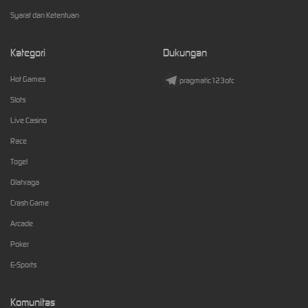
Syarat dan Ketentuan
Kategori
Dukungan
Hot Games
pragmatic123ofc
Slots
Live Casino
Race
Togel
Olahraga
Crash Game
Arcade
Poker
E-Sports
Komunitas