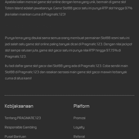
Apabila kalian mencari game slot online dengan tema yang unik, bermain di game slot
Totem Island adalah jawabannya. Game Slot88 gacor satu ini punya RTP slot hingga 97%
jika kalian mainkan cuma di Pragmatic123!
Slot88 King Cat
Punya tema yang disukai sama semua orang membuat permainan Slot88 resmi satu ini
jadi salah satu game slot online paling banyak dicari di Pragmatic123. Dengan nilai jackpot
slot sampe ratusan juta, game slot gacor satu ini punya nilai RTP hingga 97,15% di
Pragmatic123.
Itu tadi daftar game slot gacor dari Slot88 yang ada di Pragmatic123. Coba sendiri main
Slot88 di Pragmatic123 dan rasakan sensasi main game slot gacor maxwin terbanyak
cuma di situs kami!
Kebijaksanaan
Platform
Tentang PRAGMATIC123
Promosi
Responsible Gambling
Loyalty
Pusat Bantuan
Referral