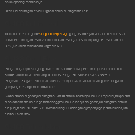
perlu repor lagi mencarinya.
Berikut ini daftar game Slot88 gacor hari ini di Pragmatic123:
Slot88 Robin Hoot
Jika kalian mencari game
slot gacor terpercaya
yang bisa menjadi andalan di setiap saat,
coba bermain di game slot Robin Hoot. Game slot gacor satu ini punya RTP slot sampai
97% jika kalian mainkan di Pragmatic123.
Slot88 Great Blue
Punya nilai jackpot slot yang tidak main-main membuat permainan judi slot online dari
Slot88 satu ini dicari oleh banyak slotters. Punya RTP slot sebesar 97.35% di
Pragmatic123, game slot Great Blue bisa menjadi salah satu alternatif game slot gacor
gampang menang untuk dimainkan!
Simbol-simbol di game judi slot gacor Slot88 satu ini boleh aja lucu-lucu, tapi nilai jackpot slot
di permainan satu ini tuh ga bisa dianggep lucu-lucuan aja sih. game judi slot gacor satu ini
tuh punya nilai RTP slot 97,15% kalo di King88, udah gitu nyimpen juga jp slot ratusan juta
rupiah. Keren kan?
Slot88 Totem Island