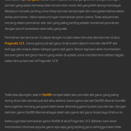
pemain yang selalu berharap bisa menemukan mesin slot yang lebih sering membayar.
Meskipun menarik, penting untuk tetap bermain secara bijak dan menyadari bahwa dalam
setiap permainan , faktor keberuntungan memainkan peran utama. Tidak ada jaminan
menang dalam permainan slot, dan yang paling penting adalah menikmati permainan
dengan penuh kesadaran atas risiko yang ada.
Permainan slot semacam ini dapat dengan mudah kalian temukan jika bermain di situs
Pragmatic123
. Game-game judi slot gacor di situs kami dijamin memiliki nilai RTP slot
tertinggi dan masuk dalam kategori game slot gacor. Belum lagi kami akan memberikan
bocoran game slot gacor hari ini yang selalu di-update untuk memberi kemudahan bagian
kalian semua bermain di Pragmatic123!
Deretan Game Slot Gacor dari
Slot88 Hari Ini
Tidak bisa dipungkiri, saat ini
Slot88
menjadi salah satu provider slot gacor yang paling
sering dicari oleh pemain judi slot atau slotters. Game-game slot dari Slot88 dikenal memiliki
kemungkinan menang yang jauh lebih besar dibanding game buatan provider lain. Dengan
kata lain, game Slot88 dikenal sebagai salah satu game slot gacor terpercaya di tahun ini.
Kalian juga bisa memainkan game Slot88 di situs Pragmatic123. Bahkan, kami akan
memberikan informasi seputar game apa saja yang sedang gacor sehingga kalian tidak