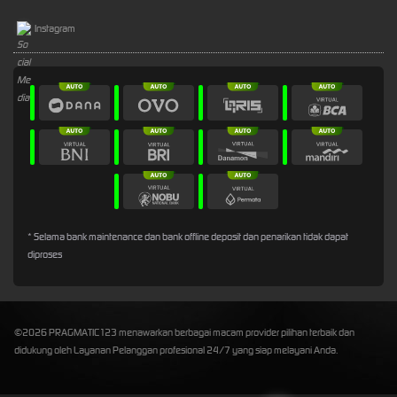
Instagram
* Selama bank maintenance dan bank offline deposit dan penarikan tidak dapat
diproses
©2026 PRAGMATIC123 menawarkan berbagai macam provider pilihan terbaik dan
didukung oleh Layanan Pelanggan profesional 24/7 yang siap melayani Anda.