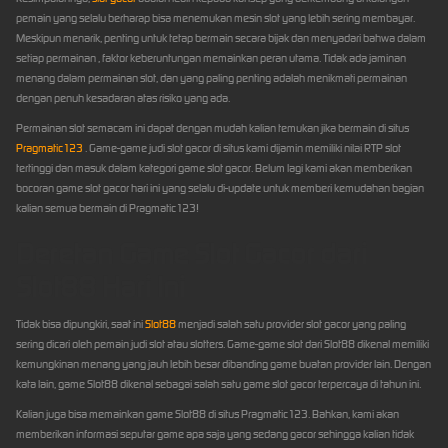
pemain yang selalu berharap bisa menemukan mesin slot yang lebih sering membayar.
Meskipun menarik, penting untuk tetap bermain secara bijak dan menyadari bahwa dalam
setiap permainan , faktor keberuntungan memainkan peran utama. Tidak ada jaminan
menang dalam permainan slot, dan yang paling penting adalah menikmati permainan
dengan penuh kesadaran atas risiko yang ada.
Permainan slot semacam ini dapat dengan mudah kalian temukan jika bermain di situs
Pragmatic123
. Game-game judi slot gacor di situs kami dijamin memiliki nilai RTP slot
tertinggi dan masuk dalam kategori game slot gacor. Belum lagi kami akan memberikan
bocoran game slot gacor hari ini yang selalu di-update untuk memberi kemudahan bagian
kalian semua bermain di Pragmatic123!
Deretan Game Slot Gacor dari
Slot88 Hari Ini
Tidak bisa dipungkiri, saat ini
Slot88
menjadi salah satu provider slot gacor yang paling
sering dicari oleh pemain judi slot atau slotters. Game-game slot dari Slot88 dikenal memiliki
kemungkinan menang yang jauh lebih besar dibanding game buatan provider lain. Dengan
kata lain, game Slot88 dikenal sebagai salah satu game slot gacor terpercaya di tahun ini.
Kalian juga bisa memainkan game Slot88 di situs Pragmatic123. Bahkan, kami akan
memberikan informasi seputar game apa saja yang sedang gacor sehingga kalian tidak