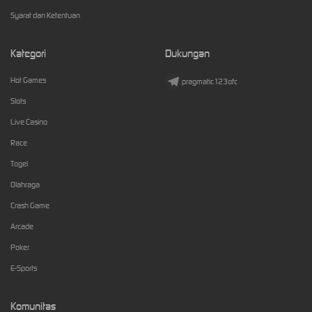
Syarat dan Ketentuan
Kategori
Dukungan
Hot Games
pragmatic123ofc
Slots
Live Casino
Race
Togel
Olahraga
Crash Game
Arcade
Poker
E-Sports
Komunitas