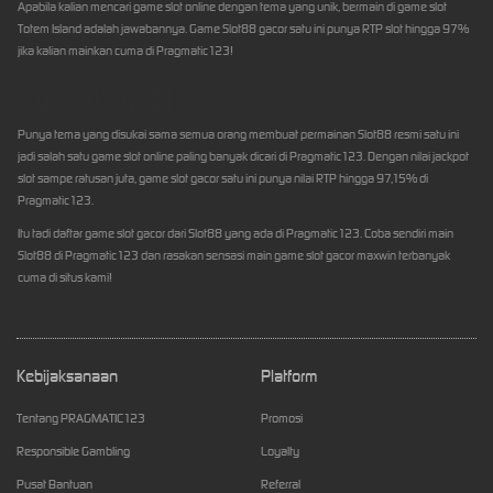
Apabila kalian mencari game slot online dengan tema yang unik, bermain di game slot
Totem Island adalah jawabannya. Game Slot88 gacor satu ini punya RTP slot hingga 97%
jika kalian mainkan cuma di Pragmatic123!
Slot88 King Cat
Punya tema yang disukai sama semua orang membuat permainan Slot88 resmi satu ini
jadi salah satu game slot online paling banyak dicari di Pragmatic123. Dengan nilai jackpot
slot sampe ratusan juta, game slot gacor satu ini punya nilai RTP hingga 97,15% di
Pragmatic123.
Itu tadi daftar game slot gacor dari Slot88 yang ada di Pragmatic123. Coba sendiri main
Slot88 di Pragmatic123 dan rasakan sensasi main game slot gacor maxwin terbanyak
cuma di situs kami!
Kebijaksanaan
Platform
Tentang PRAGMATIC123
Promosi
Responsible Gambling
Loyalty
Pusat Bantuan
Referral