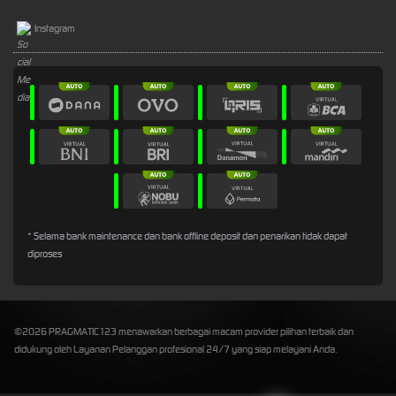
Instagram
* Selama bank maintenance dan bank offline deposit dan penarikan tidak dapat
diproses
©2026 PRAGMATIC123 menawarkan berbagai macam provider pilihan terbaik dan
didukung oleh Layanan Pelanggan profesional 24/7 yang siap melayani Anda.