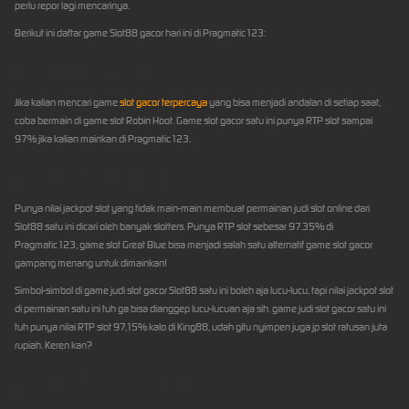
perlu repor lagi mencarinya.
Berikut ini daftar game Slot88 gacor hari ini di Pragmatic123:
Slot88 Robin Hoot
Jika kalian mencari game
slot gacor terpercaya
yang bisa menjadi andalan di setiap saat,
coba bermain di game slot Robin Hoot. Game slot gacor satu ini punya RTP slot sampai
97% jika kalian mainkan di Pragmatic123.
Slot88 Great Blue
Punya nilai jackpot slot yang tidak main-main membuat permainan judi slot online dari
Slot88 satu ini dicari oleh banyak slotters. Punya RTP slot sebesar 97.35% di
Pragmatic123, game slot Great Blue bisa menjadi salah satu alternatif game slot gacor
gampang menang untuk dimainkan!
Simbol-simbol di game judi slot gacor Slot88 satu ini boleh aja lucu-lucu, tapi nilai jackpot slot
di permainan satu ini tuh ga bisa dianggep lucu-lucuan aja sih. game judi slot gacor satu ini
tuh punya nilai RTP slot 97,15% kalo di King88, udah gitu nyimpen juga jp slot ratusan juta
rupiah. Keren kan?
Slot88 Totem Island