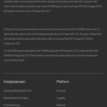
Apabila kalian mencari game slot online dengan tema yang unik, bermain di game slot
Totem Island adalah jawabannya. Game Slot88 gacor satu ini punya RTP slot hingga 97%
jika kalian mainkan cuma di Pragmatic123!
Slot88 King Cat
Punya tema yang disukai sama semua orang membuat permainan Slot88 resmi satu ini
jadi salah satu game slot online paling banyak dicari di Pragmatic123. Dengan nilai jackpot
slot sampe ratusan juta, game slot gacor satu ini punya nilai RTP hingga 97,15% di
Pragmatic123.
Itu tadi daftar game slot gacor dari Slot88 yang ada di Pragmatic123. Coba sendiri main
Slot88 di Pragmatic123 dan rasakan sensasi main game slot gacor maxwin terbanyak
cuma di situs kami!
Kebijaksanaan
Platform
Tentang PRAGMATIC123
Promosi
Responsible Gambling
Loyalty
Pusat Bantuan
Referral