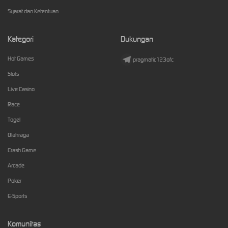
Syarat dan Ketentuan
Kategori
Dukungan
Hot Games
pragmatic123ofc
Slots
Live Casino
Race
Togel
Olahraga
Crash Game
Arcade
Poker
E-Sports
Komunitas