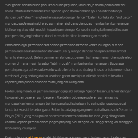
"Slot gacor" adalah istilah populer di dunia perjudian, khususnya dalam permainan slot
online. Istilah ini berasal dari kata "gacor" yang dalam bahasa gaul berarti "berfungsi
dengan baik" atau "menghasilkan sesuatu dengan lancar." Dalam konteks slot, "slot gacor"
mengacu pada mesin slot atau permainan slot yang dianggap memberikan kemenangan
lebih sering atau lebih mudah kepada pemainnya. Konsep ini sering kali menjadi incaran
para pemain yang berharap dapat memaksimalkan kemenangan mereka.
Pada dasarnya, permainan slot adalah permainan berbasis keberuntungan, di mana
pemain memasukkan taruhan dan memutar gulungan dengan harapan simbol-simbol
tertentu akan cocok. Dalam permainan slot gacor, pemain berharap menemukan pola atau
momen di mana mesin tersebut "lebih mudah" memberikan kemenangan. Beberapa
pemain percaya bahwa ada waktu-waktu tertentu atau strategi khusus untuk menemukan
mesin slot yang sedang dalam keadaan gacor, meskipun ini lebih bersifat mitos atau
kepercayaan pribadi daripada fakta yang didukung data.
Faktor yang membuat pemain menganggap slot sebagai "gacor" biasanya terkait dengan
frekuensi dan besaran pembayaran. Jika dalam beberapa putaran pemain sering
mendapatkan kemenangan, bahkan yang kecil sekalipun, itu sering dianggap sebagai
tanda bahwa slot tersebut gacor. Selain itu, ada juga yang memperhatikan aspek Return to
Player (RTP), yang merupakan persentase teoretis dari total taruhan yang dibayarkan
kembali kepada pemain dalam jangka panjang. Slot dengan RTP tinggi sering kali dianggap
lebih menguntungkan.
Kesimpulannya,
slot gacor
adalah lebih kepada konsep yang berkembang di kalangan