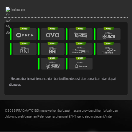
Instagram
* Selama bank maintenance dan bank offline deposit dan penarikan tidak dapat
diproses
©2026 PRAGMATIC123 menawarkan berbagai macam provider pilihan terbaik dan
didukung oleh Layanan Pelanggan profesional 24/7 yang siap melayani Anda.