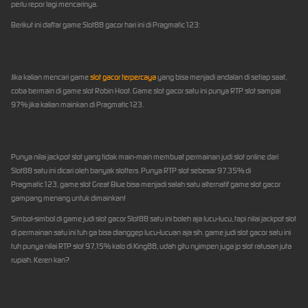
perlu repor lagi mencarinya.
Berikut ini daftar game Slot88 gacor hari ini di Pragmatic123:
Slot88 Robin Hoot
Jika kalian mencari game
slot gacor terpercaya
yang bisa menjadi andalan di setiap saat,
coba bermain di game slot Robin Hoot. Game slot gacor satu ini punya RTP slot sampai
97% jika kalian mainkan di Pragmatic123.
Slot88 Great Blue
Punya nilai jackpot slot yang tidak main-main membuat permainan judi slot online dari
Slot88 satu ini dicari oleh banyak slotters. Punya RTP slot sebesar 97.35% di
Pragmatic123, game slot Great Blue bisa menjadi salah satu alternatif game slot gacor
gampang menang untuk dimainkan!
Simbol-simbol di game judi slot gacor Slot88 satu ini boleh aja lucu-lucu, tapi nilai jackpot slot
di permainan satu ini tuh ga bisa dianggep lucu-lucuan aja sih. game judi slot gacor satu ini
tuh punya nilai RTP slot 97,15% kalo di King88, udah gitu nyimpen juga jp slot ratusan juta
rupiah. Keren kan?
Slot88 Totem Island