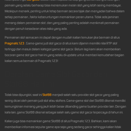
pemain yang selalu berharap bisa menemukan mesin slot yang lebih sering membayar.
Meskipun menarik, penting untuk tetap bermain secara bijak dan menyadari bahwa dalam
setiap permainan , faktor keberuntungan memainkan peran utama. Tidak ada jaminan
menang dalam permainan slot, dan yang paling penting adalah menikmati permainan
dengan penuh kesadaran atas risiko yang ada.
Permainan slot semacam ini dapat dengan mudah kalian temukan jika bermain di situs
Pragmatic123
. Game-game judi slot gacor di situs kami dijamin memiliki nilai RTP slot
tertinggi dan masuk dalam kategori game slot gacor. Belum lagi kami akan memberikan
bocoran game slot gacor hari ini yang selalu di-update untuk memberi kemudahan bagian
kalian semua bermain di Pragmatic123!
Deretan Game Slot Gacor dari
Slot88 Hari Ini
Tidak bisa dipungkiri, saat ini
Slot88
menjadi salah satu provider slot gacor yang paling
sering dicari oleh pemain judi slot atau slotters. Game-game slot dari Slot88 dikenal memiliki
kemungkinan menang yang jauh lebih besar dibanding game buatan provider lain. Dengan
kata lain, game Slot88 dikenal sebagai salah satu game slot gacor terpercaya di tahun ini.
Kalian juga bisa memainkan game Slot88 di situs Pragmatic123. Bahkan, kami akan
memberikan informasi seputar game apa saja yang sedang gacor sehingga kalian tidak